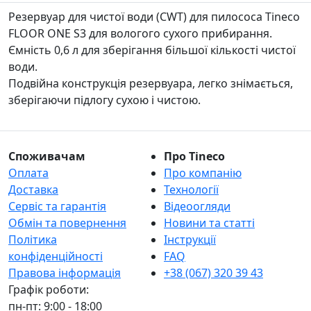
Резервуар для чистої води (CWT) для пилососа Tineco
FLOOR ONE S3 для вологого сухого прибирання.
Ємність 0,6 л для зберігання більшої кількості чистої
води.
Подвійна конструкція резервуара, легко знімається,
зберігаючи підлогу сухою і чистою.
Споживачам
Про Tineco
Оплата
Про компанію
Доставка
Технології
Сервіс та гарантія
Відеоогляди
Обмін та повернення
Новини та статті
Політика
Інструкції
конфіденційності
FAQ
Правова інформація
+38 (067) 320 39 43
Графік роботи:
пн-пт: 9:00 - 18:00