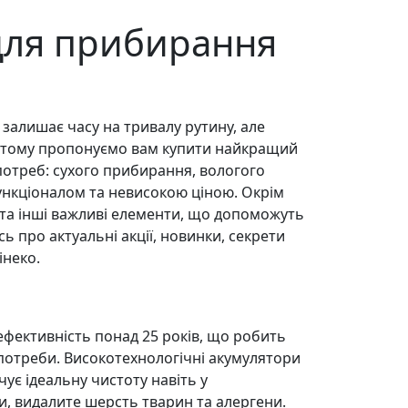
 для прибирання
залишає часу на тривалу рутину, але
е тому пропонуємо вам купити найкращий
потреб: сухого прибирання, вологого
нкціоналом та невисокою ціною. Окрім
би та інші важливі елементи, що допоможуть
 про актуальні акції, новинки, секрети
інеко.
 ефективність понад 25 років, що робить
 потреби. Високотехнологічні акумулятори
є ідеальну чистоту навіть у
ни, видалите шерсть тварин та алергени.