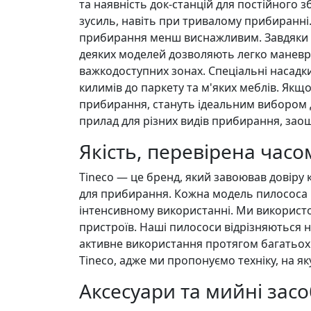
та наявність док-станцій для постійного 
зусиль, навіть при тривалому прибиранні
прибирання менш виснажливим. Завдяки ер
деяких моделей дозволяють легко маневрув
важкодоступних зонах. Спеціальні насадк
килимів до паркету та м'яких меблів. Якщо
прибирання, стануть ідеальним вибором 
прилад для різних видів прибирання, зао
Якість, перевірена часо
Tineco — це бренд, який завоював довіру к
для прибирання. Кожна модель пилососа пр
інтенсивному використанні. Ми використов
пристроїв. Наші пилососи відрізняються 
активне використання протягом багатьох р
Tineco, адже ми пропонуємо техніку, на я
Аксесуари та мийні зас