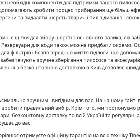
 всі необхідні компоненти для підтримки вашого пилососа
ри допомагають зробити процес прибирання ще більш ефе
гени та видаляти шерсть тварин і пил з диванів і ліжок,
рин, є щітки для збору шерсті з основного валика, які 
в. Резервуари для води також можна придбати окремо. О
и для фільтрів і безпосередньо миття підлоги, що допом
кі забезпечують зручне зберігання пилососа та аксесуар
ення з безкоштовною доставкою в Київ дозволяє швидк
имально зручним і вигідним для вас. На нашому сайті в
м зробити правильний вибір. Крім того, ми пропонуємо р
уари, безкоштовну доставку по всій Україні та регулярні 
рушає до вас.
рівнює отримуєте офіційну гарантію на всю техніку Tine