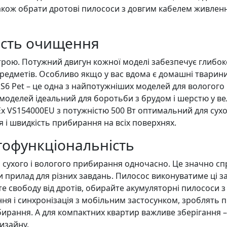
акож обрати дротові пилососи з довгим кабелем живлен
ість очищення
рою. Потужний двигун кожної моделі забезпечує глибоке
предметів. Особливо якщо у вас вдома є домашні тварини
6 Pet – це одна з найпотужніших моделей для вологого 
оделей ідеальний для боротьби з брудом і шерстю у ве
Ex VS154000EU з потужністю 500 Вт оптимальний для су
 і швидкість прибирання на всіх поверхнях.
атофункціональність
 для сухого і вологого прибирання одночасно. Це значно
ти прилад для різних завдань. Пилосос виконуватиме ці
е свободу від дротів, обирайте акумуляторні пилососи з 
ння і синхронізація з мобільним застосунком, зроблять
ання. А для компактних квартир важливе зберігання – 
дизайну.