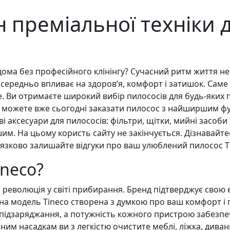
н преміальної техніки
ома без професійного клінінгу? Сучасний ритм життя не 
середньо впливає на здоров’я, комфорт і затишок. Сам
e. Ви отримаєте широкий вибір пилососів для будь-яких 
 можете вже сьогодні заказати пилосос з найширшим фу
ві аксесуари для пилососів: фільтри, щітки, мийні засо
. На цьому користь сайту не закінчується. Дізнавайтесь
’язково залишайте відгуки про ваш улюблений пилосос Т
ineco?
я революція у світі прибирання. Бренд підтверджує свою
жна модель Tineco створена з думкою про ваш комфорт і
ідзаряджання, а потужність кожного пристрою забезпечу
ним насадкам ви з легкістю очистите меблі, ліжка, дива