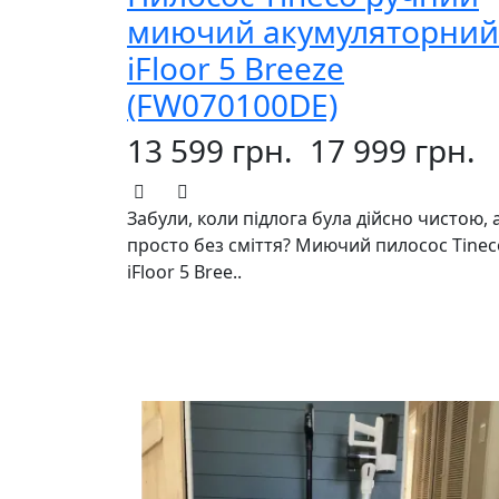
миючий акумуляторний
iFloor 5 Breeze
(FW070100DE)
13 599 грн.
17 999 грн.
Забули, коли підлога була дійсно чистою, 
просто без сміття? Миючий пилосос Tinec
iFloor 5 Bree..