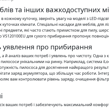
еблів та інших важкодоступних м
 в кожному куточку, зверніть увагу на моделі з LED-підс
 куточках кімнати. Спеціальні насадки для меблів, для ліж
предмети, які часто стають прихистком для пилу, шерст
 VS120100EU для сухого прибирання пропонує повноцінн
ь уявлення про прибирання
, а й аналіз ваших потреб і уявлень про чистоту. Одна з
і пилососи унікальними на ринку. Наприклад, система i
потужність пилососа для досягнення найкращого результ
гати заряд акумулятора, що збільшує час роботи. Інтегр
оляє вам контролювати рівень заряду, очищення фільтрі
і
усіх ваших потреб і забезпечують максимальний комфор