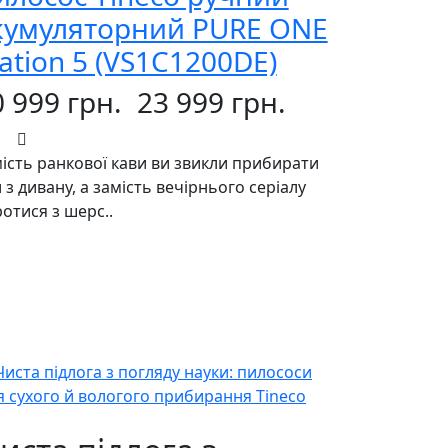
кумуляторний PURE ONE
tation 5 (VS1C1200DE)
0 999 грн.
23 999 грн.
ість ранкової кави ви звикли прибирати
 з дивану, а замість вечірнього серіалу
отися з шерс..