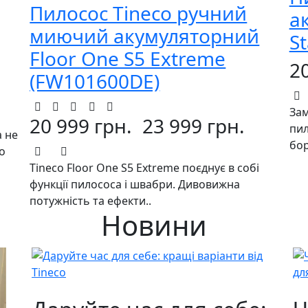
Пилосос Tineco ручний
а
миючий акумуляторний
S
Floor One S5 Extreme
2
(FW101600DE)
Зам
20 999 грн.
23 999 грн.
пил
а не
бор
o
Tineco Floor One S5 Extreme поєднує в собі
функції пилососа і швабри. Дивовижна
потужність та ефекти..
Новини