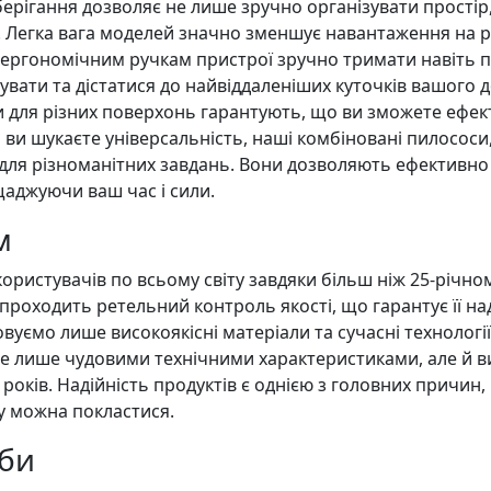
зберігання дозволяє не лише зручно організувати прості
. Легка вага моделей значно зменшує навантаження на р
гономічним ручкам пристрої зручно тримати навіть під 
ати та дістатися до найвіддаленіших куточків вашого до
и для різних поверхонь гарантують, що ви зможете ефект
 ви шукаєте універсальність, наші комбіновані пилососи, 
для різноманітних завдань. Вони дозволяють ефективно
щаджуючи ваш час і сили.
м
ористувачів по всьому світу завдяки більш ніж 25-річном
оходить ретельний контроль якості, що гарантує її наді
уємо лише високоякісні матеріали та сучасні технології
не лише чудовими технічними характеристиками, але й в
оків. Надійність продуктів є однією з головних причин,
ку можна покластися.
оби