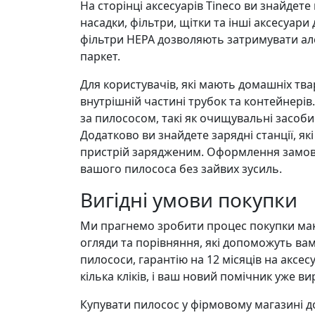
На сторінці аксесуарів Tineco ви знайдете
насадки, фільтри, щітки та інші аксесуа
фільтри НЕРА дозволяють затримувати алер
паркет.
Для користувачів, які мають домашніх тва
внутрішній частині трубок та контейнері
за пилососом, такі як очищувальні засоб
Додатково ви знайдете зарядні станції, я
пристрій зарядженим. Оформлення замовл
вашого пилососа без зайвих зусиль.
Вигідні умови покупки
Ми прагнемо зробити процес покупки макс
огляди та порівняння, які допоможуть ва
пилососи, гарантію на 12 місяців на аксес
кілька кліків, і ваш новий помічник уже ви
Купувати пилосос у фірмовому магазині до