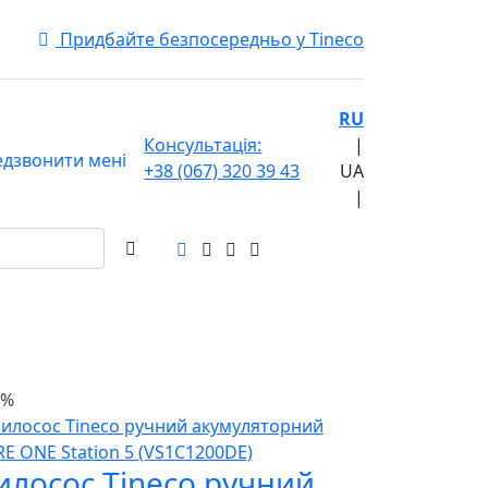
Придбайте безпосередньо у Tineco
RU
Консультація:
|
дзвонити мені
+38 (067) 320 39 43
UA
|
3%
илосос Tineco ручний