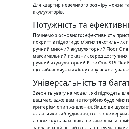
Для квартир невеликого розміру можна т
акумуляторів.
Потужність та ефективн
Почнемо з основного: ефективність прист
покриттів підлоги до м’яких текстильних 
ручний миючий акумуляторний Floor One S
максимальний показник серед доступних м
ручний акумуляторний Pure One S15 Flex 
що забезпечує відмінну силу всмоктування
Універсальність та баг
Зверніть увагу на моделі, які підходять
ваш час, адже вам не потрібно буде міня
критерієм є тип живлення. Якщо ви шукаєт
як датчики забруднення, голосове керува
допоможуть вам швидше завершити прибир
завдяки їхній легкій вазі та продуманому 