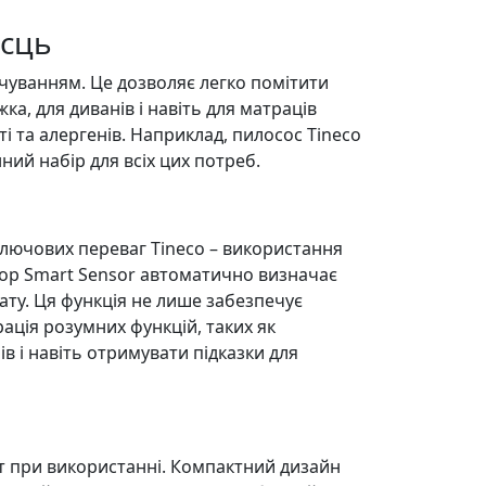
ісць
вічуванням. Це дозволяє легко помітити
ка, для диванів і навіть для матраців
і та алергенів. Наприклад, пилосос Tineco
ий набір для всіх цих потреб.
 ключових переваг Tineco – використання
Loop Smart Sensor автоматично визначає
ату. Ця функція не лише забезпечує
ація розумних функцій, таких як
в і навіть отримувати підказки для
т при використанні. Компактний дизайн