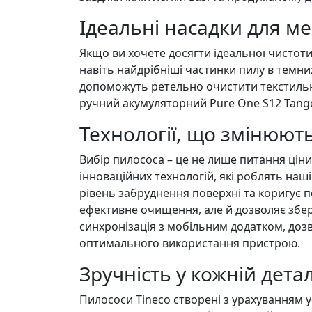
Ідеальні насадки для м
Якщо ви хочете досягти ідеальної чистоти
навіть найдрібніші частинки пилу в темних
допоможуть ретельно очистити текстильні 
ручний акумуляторний Pure One S12 Tango
Технології, що змінюют
Вибір пилососа – це не лише питання ціни
інноваційних технологій, які роблять наш
рівень забруднення поверхні та коригує 
ефективне очищення, але й дозволяє збері
синхронізація з мобільним додатком, дозв
оптимального використання пристрою.
Зручність у кожній детал
Пилососи Tineco створені з урахуванням 